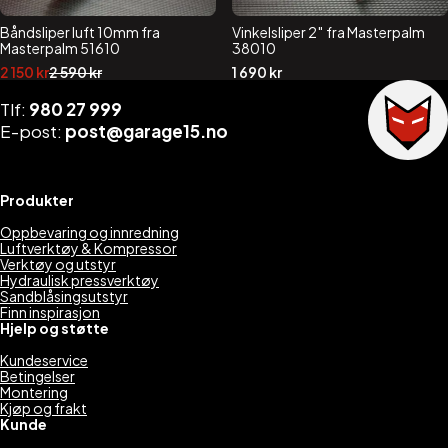
Båndsliper luft 10mm fra
Vinkelsliper 2″ fra Masterpalm
Masterpalm 51610
38010
Opprinnelig
Nåværende
2 150
kr
2 590
kr
1 690
kr
pris
pris
var:
er:
Tlf:
980 27 999
2
2
E-post:
post@garage15.no
590 kr.
150 kr.
Produkter
Oppbevaring og innredning
Luftverktøy & Kompressor
Verktøy og utstyr
Hydraulisk pressverktøy
Sandblåsingsutstyr
Finn inspirasjon
Hjelp og støtte
Kundeservice
Betingelser
Montering
Kjøp og frakt
Kunde