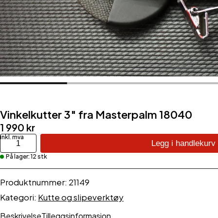
Vinkelkutter 3″ fra Masterpalm 18040
1 990
kr
Vinkelkutter
Legg i handlekurv
3"
På lager: 12 stk
fra
Masterpalm
18040
Produktnummer:
21149
antall
Kategori:
Kutte og slipeverktøy
Beskrivelse
Tilleggsinformasjon