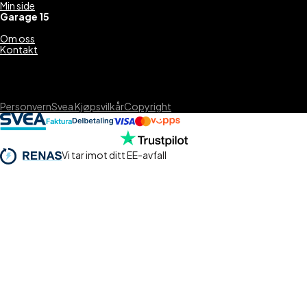
Min side
Garage 15
Om oss
Kontakt
Personvern
Svea Kjøpsvilkår
Copyright
Vi tar imot ditt EE-avfall