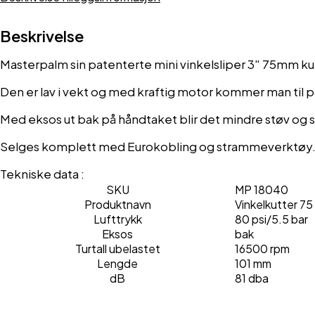
Beskrivelse
Masterpalm sin patenterte mini vinkelsliper 3″ 75mm ku
Den er lav i vekt og med kraftig motor kommer man til p
Med eksos ut bak på håndtaket blir det mindre støv og 
Selges komplett med Eurokobling og strammeverktøy
Tekniske data :
SKU
MP 18040
Produktnavn
Vinkelkutter 7
Lufttrykk
80 psi/5.5 bar
Eksos
bak
Turtall ubelastet
16500 rpm
Lengde
101 mm
dB
81 dba