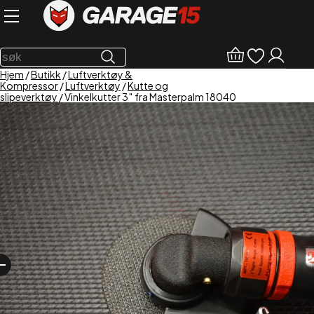
Hjem
/
Butikk
/
Luftverktøy &
Kompressor
/
Luftverktøy
/
Kutte og
slipeverktøy
/ Vinkelkutter 3″ fra Masterpalm 18040