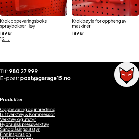
Krok oppevaringsboks
Krok bøyle for oppheng av
spraybokser Høy
maskiner
189
kr
189
kr
1
2
→
Tlf:
980 27 999
E-post:
post@garage15.no
Produkter
Oppbevaring og innredning
Luftverktøy & Kompressor
Verktøy og utstyr
Hydraulisk pressverktøy
Sandblåsingsutstyr
Finn inspirasjon
Hjelp og støtte