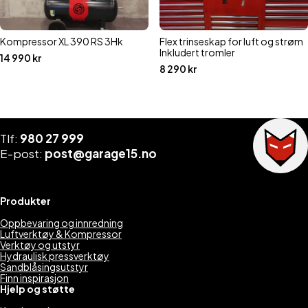
Kompressor XL 390 RS 3Hk
Flex trinseskap for luft og strøm
Inkludert tromler
14 990
kr
8 290
kr
Tlf:
980 27 999
E-post:
post@garage15.no
Produkter
Oppbevaring og innredning
Luftverktøy & Kompressor
Verktøy og utstyr
Hydraulisk pressverktøy
Sandblåsingsutstyr
Finn inspirasjon
Hjelp og støtte