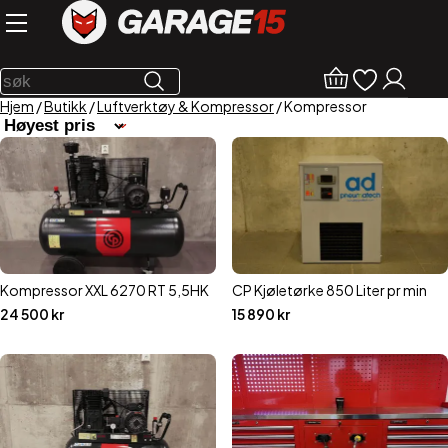
Hjem
/
Butikk
/
Luftverktøy & Kompressor
/ Kompressor
Kompressor XXL 6270 RT 5,5HK
CP Kjøletørke 850 Liter pr min
24 500
kr
15 890
kr