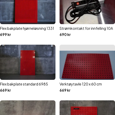
Flex bakplate hjørneløsning 1331
Strømkontakt for innfelling 10A
699
kr
690
kr
Flex bakplate standard 6985
Verktøytavle 120 x 60 cm
669
kr
669
kr