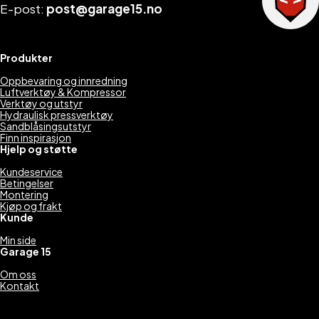
E-post:
post@garage15.no
Produkter
Oppbevaring og innredning
Luftverktøy & Kompressor
Verktøy og utstyr
Hydraulisk pressverktøy
Sandblåsingsutstyr
Finn inspirasjon
Hjelp og støtte
Kundeservice
Betingelser
Montering
Kjøp og frakt
Kunde
Min side
Garage 15
Om oss
Kontakt