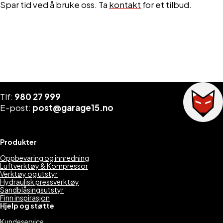
Spar tid ved å bruke oss. Ta
kontakt
for et tilbud.
Tlf:
980 27 999
E-post:
post@garage15.no
Produkter
Oppbevaring og innredning
Luftverktøy & Kompressor
Verktøy og utstyr
Hydraulisk pressverktøy
Sandblåsingsutstyr
Finn inspirasjon
Hjelp og støtte
Kundeservice