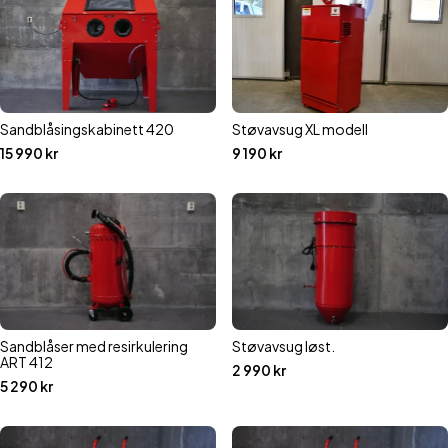
Sandblåsingskabinett 420
Støvavsug XL modell
15 990
kr
9 190
kr
Sandblåser med resirkulering
Støvavsug løst.
ART 412
2 990
kr
5 290
kr