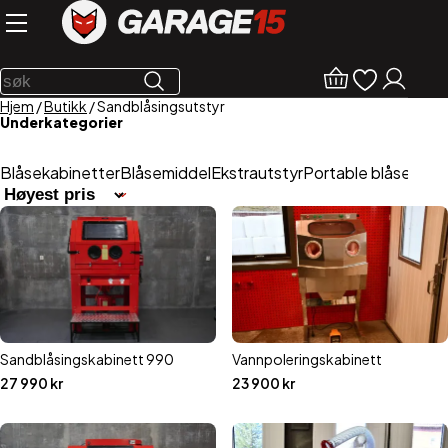
Hjem
/
Butikk
/ Sandblåsingsutstyr
Underkategorier
Blåsekabinetter
Blåsemiddel
Ekstrautstyr
Portable blåsere
Re
Sandblåsingskabinett 990
Vannpoleringskabinett
27 990
kr
23 900
kr