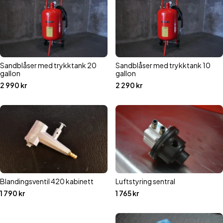
Sandblåser med trykktank 20
Sandblåser med trykktank 10
gallon
gallon
2 990
kr
2 290
kr
Blandingsventil 420 kabinett
Luftstyring sentral
1 790
kr
1 765
kr