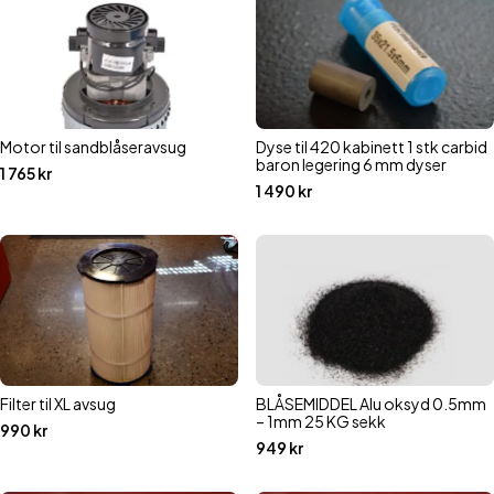
Motor til sandblåseravsug
Dyse til 420 kabinett 1 stk carbid
baron legering 6 mm dyser
1 765
kr
1 490
kr
Filter til XL avsug
BLÅSEMIDDEL Alu oksyd 0.5mm
– 1mm 25 KG sekk
990
kr
949
kr