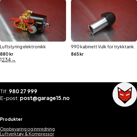
Luftstyring elektronikk
990 kabinett Vulk for trykktank.
880
kr
865
kr
1
2
3
4
→
Tlf:
980 27 999
E-post:
post@garage15.no
Produkter
Oppbevaring og innredning
Luftverktøy & Kompressor