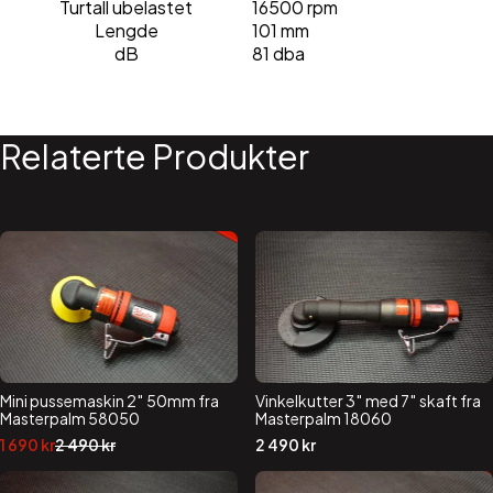
Turtall ubelastet
16500 rpm
Lengde
101 mm
dB
81 dba
Relaterte Produkter
Mini pussemaskin 2″ 50mm fra
Vinkelkutter 3″ med 7″ skaft fra
Masterpalm 58050
Masterpalm 18060
Opprinnelig
Nåværende
1 690
kr
2 490
kr
2 490
kr
pris
pris
var:
er: