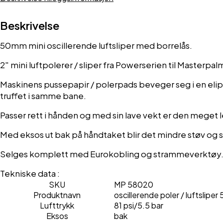
/
50mm
58020
Beskrivelse
antall
50mm mini oscillerende luftsliper med borrelås.
2″ mini luftpolerer / sliper fra Powerserien til Masterpal
Maskinens pussepapir / polerpads beveger seg i en elips
truffet i samme bane.
Passer rett i hånden og med sin lave vekt er den meget 
Med eksos ut bak på håndtaket blir det mindre støv og 
Selges komplett med Eurokobling og strammeverktøy
Tekniske data :
SKU
MP 58020
Produktnavn
oscillerende poler / luftslipe
Lufttrykk
81 psi/5.5 bar
Eksos
bak