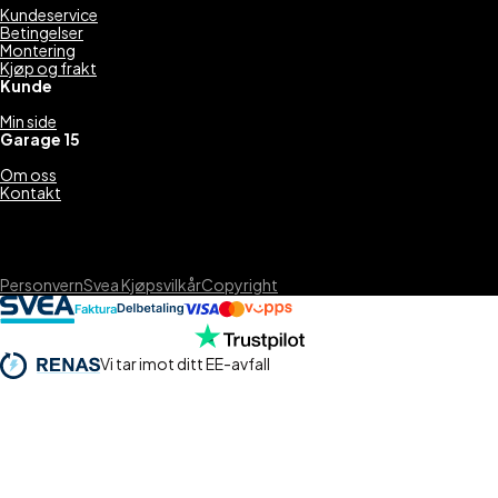
Kundeservice
Betingelser
Montering
Kjøp og frakt
Kunde
Min side
Garage 15
Om oss
Kontakt
Personvern
Svea Kjøpsvilkår
Copyright
Vi tar imot ditt EE-avfall