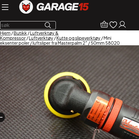
Hjem
/
Butikk
/
Luftverktøy &
Kompressor
/
Luftverktøy
/
Kutte og slipeverktøy
/ Mini
eksenter poler / luftsliper fra Masterpalm 2″ / 50mm 58020