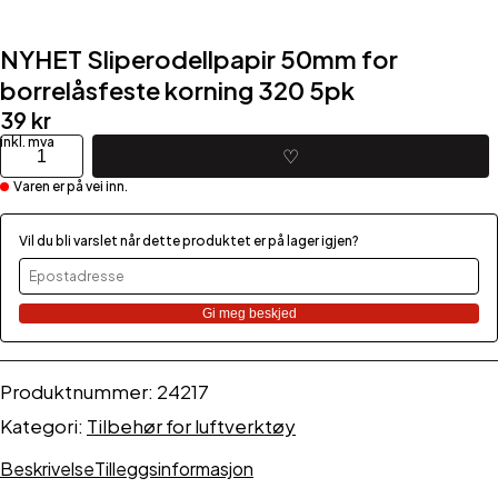
NYHET Sliperodellpapir 50mm for
borrelåsfeste korning 320 5pk
39
kr
NYHET
♡
Sliperodellpapir
Varen er på vei inn.
50mm
for
borrelåsfeste
Vil du bli varslet når dette produktet er på lager igjen?
korning
320
5pk
Gi meg beskjed
antall
Produktnummer:
24217
Kategori:
Tilbehør for luftverktøy
Beskrivelse
Tilleggsinformasjon