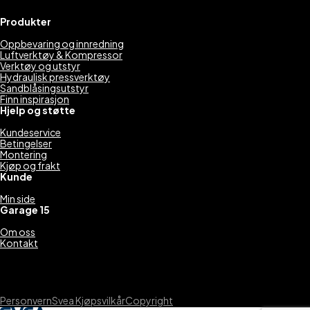
Produkter
Oppbevaring og innredning
Luftverktøy & Kompressor
Verktøy og utstyr
Hydraulisk pressverktøy
Sandblåsingsutstyr
Finn inspirasjon
Hjelp og støtte
Kundeservice
Betingelser
Montering
Kjøp og frakt
Kunde
Min side
Garage 15
Om oss
Kontakt
Personvern
Svea Kjøpsvilkår
Copyright