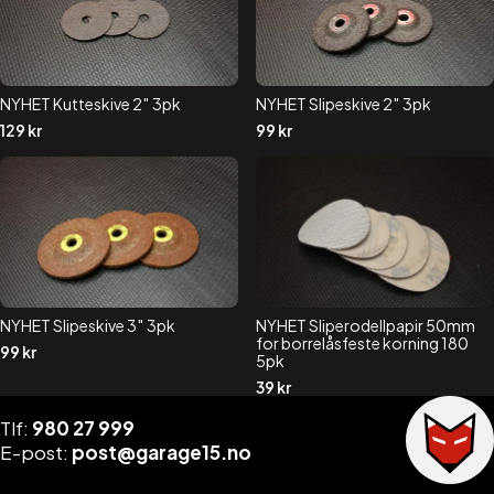
NYHET Kutteskive 2″ 3pk
NYHET Slipeskive 2″ 3pk
129
kr
99
kr
NYHET Slipeskive 3″ 3pk
NYHET Sliperodellpapir 50mm
for borrelåsfeste korning 180
99
kr
5pk
39
kr
Tlf:
980 27 999
E-post:
post@garage15.no