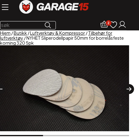
2
Hjem
/
Butikk
/
Luftverktøy & Kompressor
/
Tilbehør for
luftverktøy
/ NYHET Sliperodellpapir 50mm for borrelåsfeste
korning 320 5pk