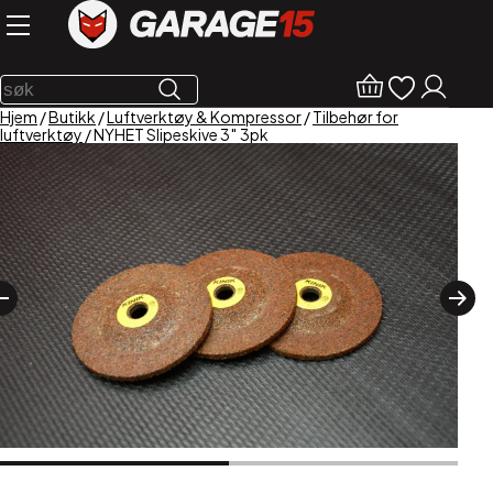
Hjem
/
Butikk
/
Luftverktøy & Kompressor
/
Tilbehør for
luftverktøy
/ NYHET Slipeskive 3″ 3pk