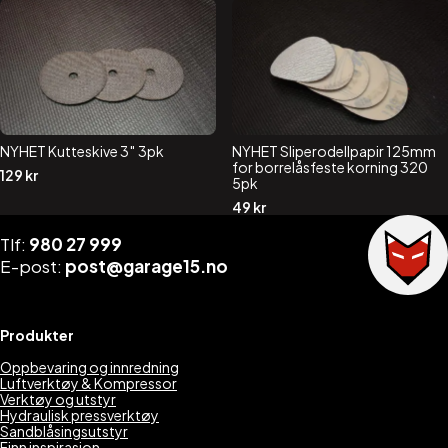
var:
er:
59 kr.
49 kr.
NYHET Kutteskive 3″ 3pk
NYHET Sliperodellpapir 125mm
for borrelåsfeste korning 320
129
kr
5pk
49
kr
Tlf:
980 27 999
E-post:
post@garage15.no
Produkter
Oppbevaring og innredning
Luftverktøy & Kompressor
Verktøy og utstyr
Hydraulisk pressverktøy
Sandblåsingsutstyr
Finn inspirasjon