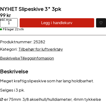
NYHET Slipeskive 3″ 3pk
99
kr
NYHET
♡
Legg i handlekurv
Slipeskive
På lager: 22 stk
3"
3pk
antall
Produktnummer:
25282
Kategori:
Tilbehør for luftverktøy
Beskrivelse
Tilleggsinformasjon
Beskrivelse
Meget kraftig slipeskive som har lang holdbarhet.
Selges i 3 pk.
Ø er 75mm 3/8 akselhull/hulldiameter, 4mm tykkelse