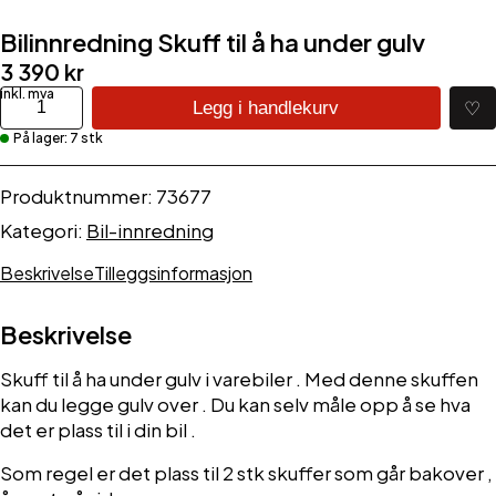
Bilinnredning Skuff til å ha under gulv
3 390
kr
Bilinnredning
♡
Legg i handlekurv
Skuff
På lager: 7 stk
til
å
ha
Produktnummer:
73677
under
Kategori:
Bil-innredning
gulv
antall
Beskrivelse
Tilleggsinformasjon
Beskrivelse
Skuff til å ha under gulv i varebiler . Med denne skuffen
kan du legge gulv over . Du kan selv måle opp å se hva
det er plass til i din bil .
Som regel er det plass til 2 stk skuffer som går bakover ,