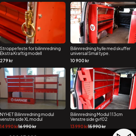
Stroppefeste for bilinnredning
Bilinnredning hylle med skuffer
Ekstra Kraftig modell
universal Smal type.
279
kr
10 900
kr
NYHET Bilinnredning modul
Bilinnredning Modul 113cm
venstre side XL modul
Venstre side gvf02
Opprinnelig
Nåværende
Opprinnelig
Nåværende
14 990
kr
16 990
kr
13 990
kr
15 990
kr
pris
pris
pris
pris
var:
er:
var:
er: