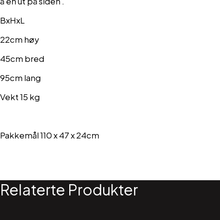
å en ut på siden .
BxHxL
22cm høy
45cm bred
95cm lang
Vekt 15 kg
Pakkemål 110 x 47 x 24cm
Relaterte Produkter