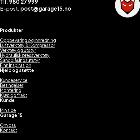
Tlf:
980 27 999
16
14
15
13
E-post:
post@garage15.no
990 kr.
990 kr.
990 kr.
990 kr.
Produkter
Oppbevaring og innredning
Luftverktøy & Kompressor
Verktøy og utstyr
Hydraulisk pressverktøy
Sandblåsingsutstyr
Finn inspirasjon
Hjelp og støtte
Kundeservice
Betingelser
Montering
Kjøp og frakt
Kunde
Min side
Garage 15
Om oss
Kontakt