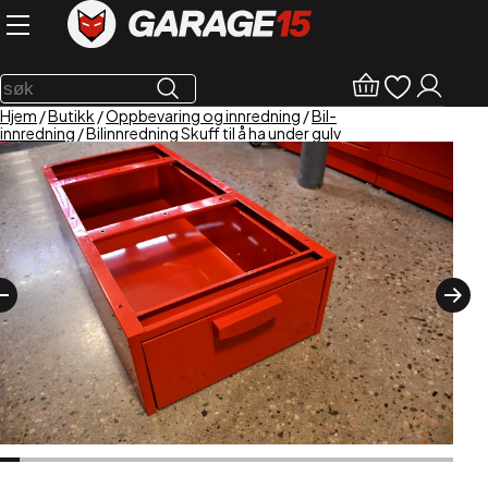
Hjem
/
Butikk
/
Oppbevaring og innredning
/
Bil-
innredning
/ Bilinnredning Skuff til å ha under gulv