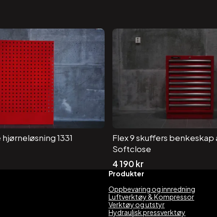
 hjørneløsning 1331
Flex 9 skuffers benkeskap 
Softclose
4 190
kr
Produkter
Oppbevaring og innredning
Luftverktøy & Kompressor
Verktøy og utstyr
Hydraulisk pressverktøy