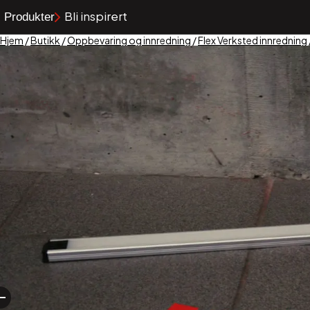
Bli inspirert
Produkter
Hjem
/
Butikk
/
Oppbevaring og innredning
/
Flex Verksted innredning