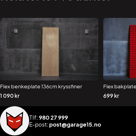
Flex benkeplate 136cm kryssfiner
Flex bakplate
1 090
kr
699
kr
Tlf:
980 27 999
E-post:
post@garage15.no