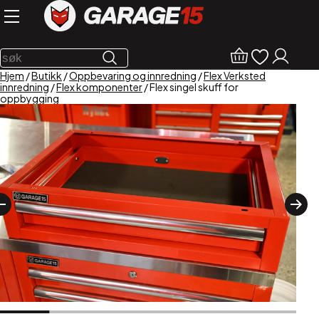
Hjem
/
Butikk
/
Oppbevaring og innredning
/
Flex Verksted
innredning
/
Flex komponenter
/ Flex singel skuff for
oppbygging