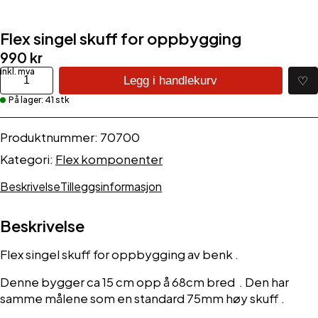
Flex singel skuff for oppbygging
990
kr
Flex
♡
Legg i handlekurv
singel
På lager: 41 stk
skuff
for
oppbygging
Produktnummer:
70700
antall
Kategori:
Flex komponenter
Beskrivelse
Tilleggsinformasjon
Beskrivelse
Flex singel skuff for oppbygging av benk .
Denne bygger ca 15 cm opp å 68cm bred . Den har
samme målene som en standard 75mm høy skuff .