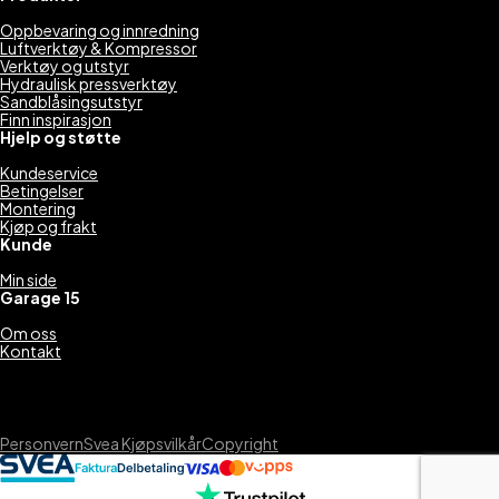
Oppbevaring og innredning
Luftverktøy & Kompressor
Verktøy og utstyr
Hydraulisk pressverktøy
Sandblåsingsutstyr
Finn inspirasjon
Hjelp og støtte
Kundeservice
Betingelser
Montering
Kjøp og frakt
Kunde
Min side
Garage 15
Om oss
Kontakt
Personvern
Svea Kjøpsvilkår
Copyright