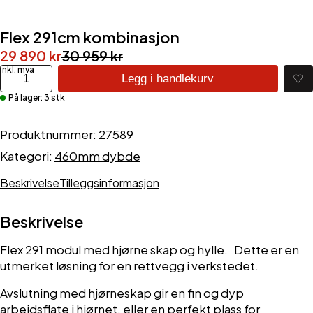
Flex 291cm kombinasjon
Opprinnelig
Nåværende
29 890
kr
30 959
kr
pris
pris
Flex
♡
Legg i handlekurv
291cm
var:
er:
På lager: 3 stk
kombinasjon
30
29
antall
959 kr.
890 kr.
Produktnummer:
27589
Kategori:
460mm dybde
Beskrivelse
Tilleggsinformasjon
Beskrivelse
Flex 291 modul med hjørne skap og hylle. Dette er en
utmerket løsning for en rettvegg i verkstedet.
Avslutning med hjørneskap gir en fin og dyp
arbeidsflate i hjørnet, eller en perfekt plass for