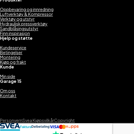
Oppbevaring og innredning
Luftverktøy & Kompressor
Verktøy og utstyr
Hydraulisk pressverktøy
Sandblåsingsutstyr
Finn inspirasjon
Hjelp og støtte
Kundeservice
Betingelser
Montering
Kjøp og frakt
Kunde
Min side
Garage 15
Om oss
Kontakt
Personvern
Svea Kjøpsvilkår
Copyright