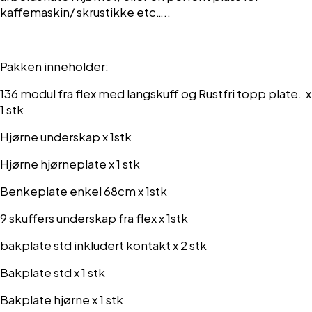
kaffemaskin/ skrustikke etc…..
Pakken inneholder:
136 modul fra flex med langskuff og Rustfri topp plate. x
1 stk
Hjørne underskap x 1stk
Hjørne hjørneplate x 1 stk
Benkeplate enkel 68cm x 1stk
9 skuffers underskap fra flex x 1stk
bakplate std inkludert kontakt x 2 stk
Bakplate std x 1 stk
Bakplate hjørne x 1 stk