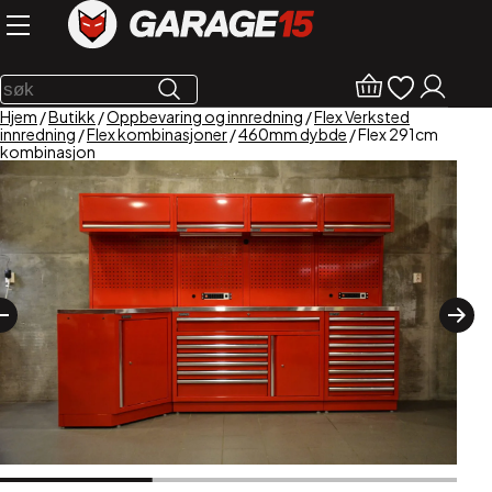
Hjem
/
Butikk
/
Oppbevaring og innredning
/
Flex Verksted
innredning
/
Flex kombinasjoner
/
460mm dybde
/ Flex 291cm
kombinasjon