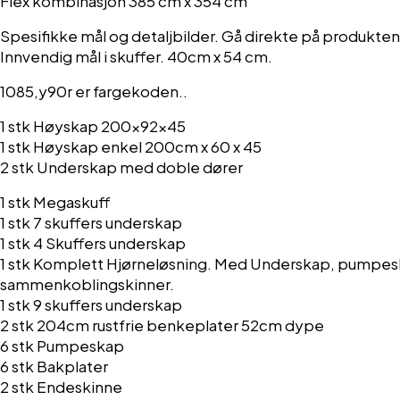
Flex kombinasjon 385 cm x 354 cm
Spesifikke mål og detaljbilder. Gå direkte på produkten
Innvendig mål i skuffer. 40cm x 54 cm.
1085,y90r er fargekoden..
1 stk Høyskap 200x92x45
1 stk Høyskap enkel 200cm x 60 x 45
2 stk Underskap med doble dører
1 stk Megaskuff
1 stk 7 skuffers underskap
1 stk 4 Skuffers underskap
1 stk Komplett Hjørneløsning. Med Underskap, pumpesk
sammenkoblingskinner.
1 stk 9 skuffers underskap
2 stk 204cm rustfrie benkeplater 52cm dype
6 stk Pumpeskap
6 stk Bakplater
2 stk Endeskinne