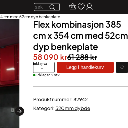
354 cm med 52cm dyp benkeplate
Flex kombinasjon 385
cm x 354 cm med 52cm
dyp benkeplate
Opprinnelig
Nåværende
58 090
kr
61 288
kr
pris
pris
Flex
♡
Legg i handlekurv
kombinasjon
var:
er:
På lager: 2 stk
385
cm
61
58
x
288 kr.
090 kr.
354
Produktnummer:
82942
cm
med
Kategori:
520mm dybde
52cm
dyp
benkeplate