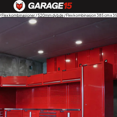
/
Flex kombinasjoner
/
520mm dybde
/ Flex kombinasjon 385 cm x 