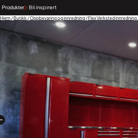
Bli inspirert
Produkter
Hjem
/
Butikk
/
Oppbevaring og innredning
/
Flex Verksted innredning