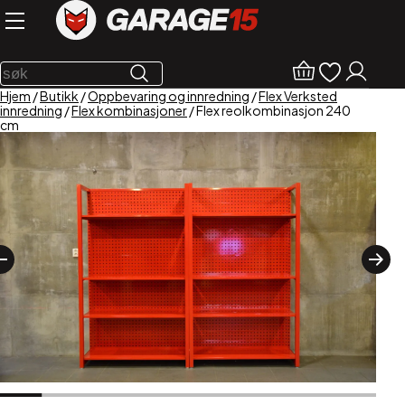
Hjem
/
Butikk
/
Oppbevaring og innredning
/
Flex Verksted
innredning
/
Flex kombinasjoner
/ Flex reolkombinasjon 240
cm