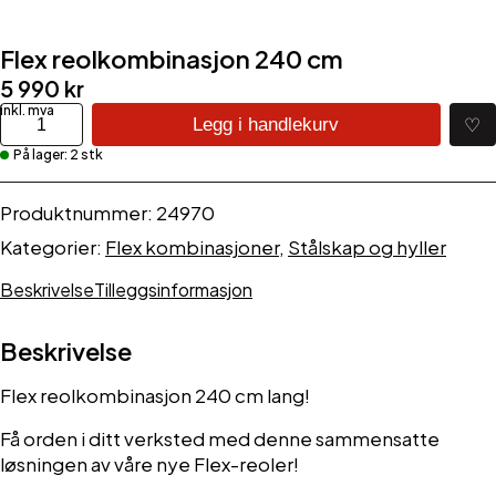
Flex reolkombinasjon 240 cm
5 990
kr
Flex
♡
Legg i handlekurv
reolkombinasjon
På lager: 2 stk
240
cm
antall
Produktnummer:
24970
Kategorier:
Flex kombinasjoner
,
Stålskap og hyller
Beskrivelse
Tilleggsinformasjon
Beskrivelse
Flex reolkombinasjon 240 cm lang!
Få orden i ditt verksted med denne sammensatte
løsningen av våre nye Flex-reoler!