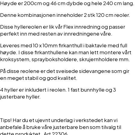
Høyde er 200cm og 46 cm dybde og hele 240 cm lang.
Denne kombinasjonen inneholder 2 stk 120 cm reoler.
Disse hyllereolen er lik vår Flex innredning og passer
perfekt inn med resten av innredningene våre.
Leveres med 10 x 10mm firkanthull i baktavle med full
høyde. I disse firkanthullene kan man lett montere vårt
kroksystem, sprayboksholdere, skrujernholdere mm.
På disse reolene er det sveisede sidevangene som gir
en meget stabil og god kvalitet.
4 hyller er inkludert i reolen. 1 fast bunnhylle og 3
justerbare hyller.
Tips! Har du et ujevnt underlag i verkstedet kan vi
anbefale å bruke våre justerbare ben som tilvalg til
dette produktet. Art 22306.