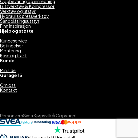
Oppbevaring og innredning
Luftverktøy & Kompressor
Verktøy og utstyr
Hydraulisk pressverktøy
Sandblåsingsutstyr
Finn inspirasjon
Hjelp og støtte
Kundeservice
Betingelser
Montering
Kjøp og frakt
Kunde
Min side
Garage 15
Om oss
Kontakt
Personvern
Svea Kjøpsvilkår
Copyright
Vi tar imot ditt EE-avfall