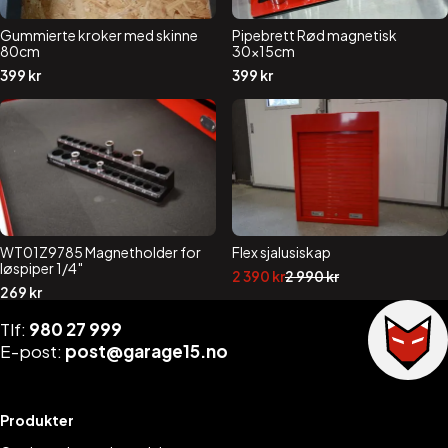
Gummierte kroker med skinne
Pipebrett Rød magnetisk
80cm
30x15cm
399
kr
399
kr
WT01Z9785 Magnetholder for
Flex sjalusiskap
løspiper 1/4″
Opprinnelig
Nåværende
2 390
kr
2 990
kr
pris
pris
269
kr
var:
er:
2
2
Tlf:
980 27 999
990 kr.
390 kr.
E-post:
post@garage15.no
Produkter