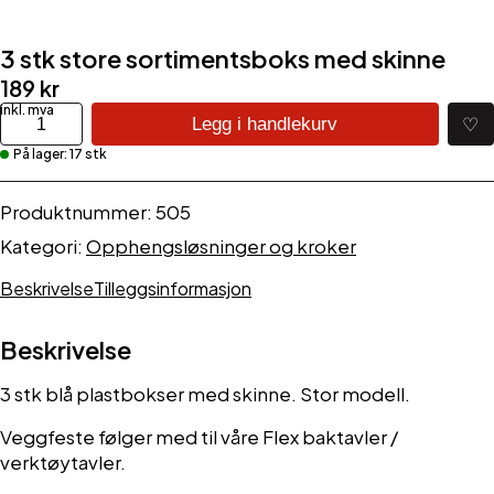
3 stk store sortimentsboks med skinne
189
kr
3
♡
Legg i handlekurv
stk
På lager: 17 stk
store
sortimentsboks
med
Produktnummer:
505
skinne
Kategori:
Opphengsløsninger og kroker
antall
Beskrivelse
Tilleggsinformasjon
Beskrivelse
3 stk blå plastbokser med skinne. Stor modell.
Veggfeste følger med til våre Flex baktavler /
verktøytavler.