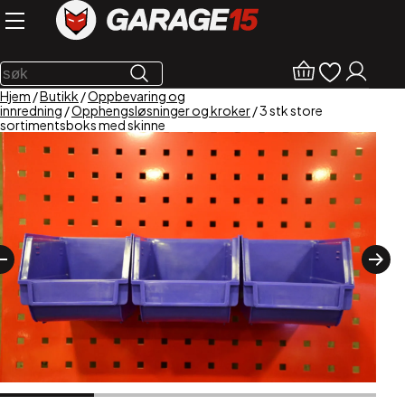
Hjem
/
Butikk
/
Oppbevaring og
innredning
/
Opphengsløsninger og kroker
/ 3 stk store
sortimentsboks med skinne