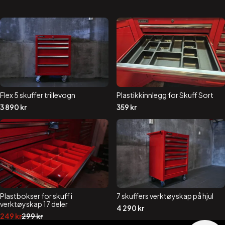
Flex 5 skuffer trillevogn
Plastikkinnlegg for Skuff Sort
3 890
kr
359
kr
Plastbokser for skuff i
7 skuffers verktøyskap på hjul
verktøyskap 17 deler
4 290
kr
Opprinnelig
Nåværende
249
kr
299
kr
pris
pris