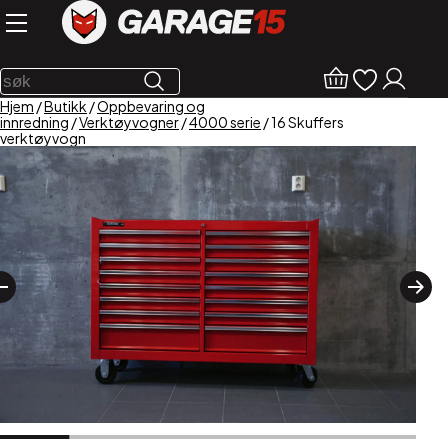
Hjem
/
Butikk
/
Oppbevaring og
innredning
/
Verktøyvogner
/
4000 serie
/ 16 Skuffers
verktøyvogn