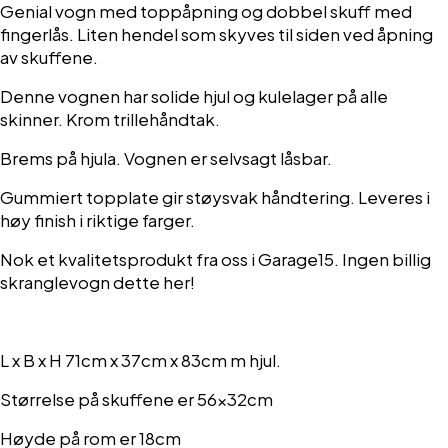
Genial vogn med toppåpning og dobbel skuff med
fingerlås. Liten hendel som skyves til siden ved åpning
av skuffene.
Denne vognen har solide hjul og kulelager på alle
skinner. Krom trillehåndtak.
Brems på hjula. Vognen er selvsagt låsbar.
Gummiert topplate gir støysvak håndtering. Leveres i
høy finish i riktige farger.
Nok et kvalitetsprodukt fra oss i Garage15. Ingen billig
skranglevogn dette her!
L x B x H 71cm x 37cm x 83cm m hjul.
Størrelse på skuffene er 56x32cm
Høyde på rom er 18cm