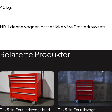
40kg.
NB. I denne vognen passer ikke våre Pro verktøysett
Relaterte Produkter
Flex 5 skuffers undervogn bred
Flex 5 skuffer trillevogn