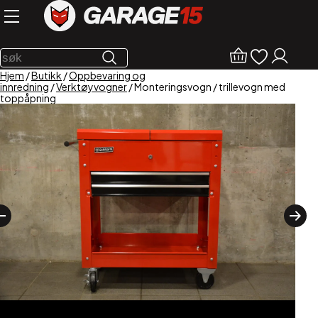
Hjem
/
Butikk
/
Oppbevaring og
innredning
/
Verktøyvogner
/ Monteringsvogn / trillevogn med
toppåpning