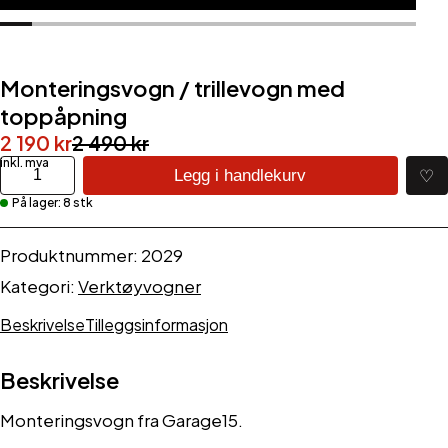
Monteringsvogn / trillevogn med
toppåpning
Opprinnelig
Nåværende
2 190
kr
2 490
kr
pris
pris
Monteringsvogn
♡
Legg i handlekurv
/
var:
er:
På lager: 8 stk
trillevogn
2
2
med
490 kr.
190 kr.
toppåpning
Produktnummer:
2029
antall
Kategori:
Verktøyvogner
Beskrivelse
Tilleggsinformasjon
Beskrivelse
Monteringsvogn fra Garage15.