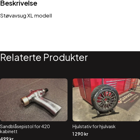
Beskrivelse
Støvavsug XL modell
Relaterte Produkter
Sandblåsepistol for 420
Hjulstativ for hjulvask
kabinett
1 290
kr
499
kr