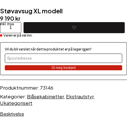
Støvavsug XL modell
9 190
kr
Støvavsug
♡
XL
Varen er på vei inn.
modell
antall
Vil du bli varslet når dette produktet er på lager igjen?
Gi meg beskjed
Produktnummer:
73146
Kategorier:
Blåsekabinetter
,
Ekstrautstyr
,
Ukategorisert
Beskrivelse