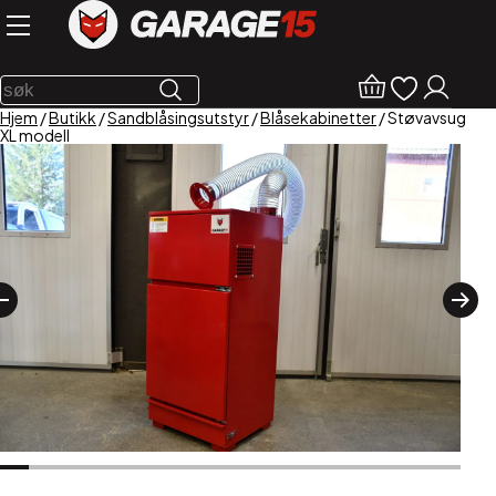
Hjem
/
Butikk
/
Sandblåsingsutstyr
/
Blåsekabinetter
/ Støvavsug
XL modell