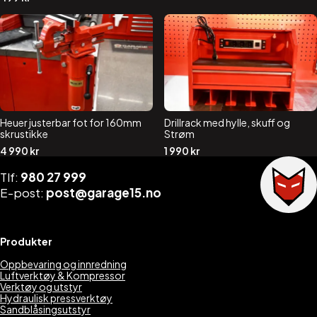
Heuer justerbar fot for 160mm
Drillrack med hylle, skuff og
skrustikke
Strøm
4 990
kr
1 990
kr
Tlf:
980 27 999
E-post:
post@garage15.no
Produkter
Oppbevaring og innredning
Luftverktøy & Kompressor
Verktøy og utstyr
Hydraulisk pressverktøy
Sandblåsingsutstyr