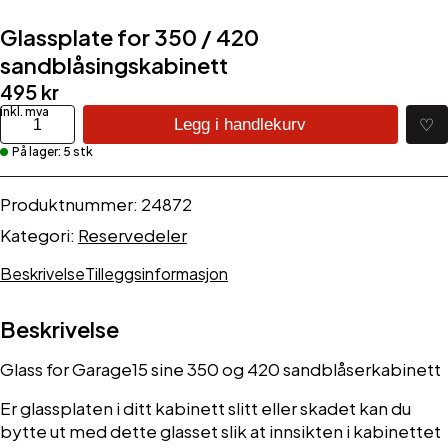
Glassplate for 350 / 420
sandblåsingskabinett
495
kr
Glassplate
♡
Legg i handlekurv
for
På lager: 5 stk
350
/
420
Produktnummer:
24872
sandblåsingskabinett
Kategori:
Reservedeler
antall
Beskrivelse
Tilleggsinformasjon
Beskrivelse
Glass for Garage15 sine 350 og 420 sandblåserkabinett
Er glassplaten i ditt kabinett slitt eller skadet kan du
bytte ut med dette glasset slik at innsikten i kabinettet