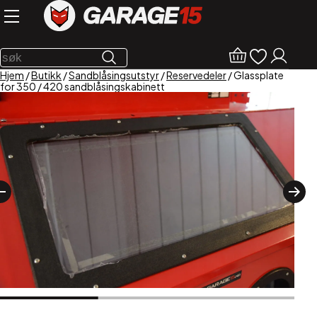
Hjem
/
Butikk
/
Sandblåsingsutstyr
/
Reservedeler
/ Glassplate
for 350 / 420 sandblåsingskabinett