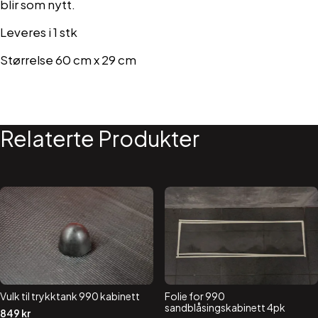
blir som nytt.
Leveres i 1 stk
Størrelse 60 cm x 29 cm
Relaterte Produkter
Vulk til trykktank 990 kabinett
Folie for 990
sandblåsingskabinett 4pk
849
kr