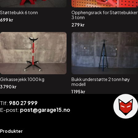
Støttebukk 6 tonn
Opphengsrack for Støttebukker
3 tonn
699
kr
279
kr
Girkasse jekk 1000 kg
Bukk understøtte 2 tonn høy
modell
3 790
kr
1 195
kr
Tlf:
980 27 999
E-post:
post@garage15.no
Produkter