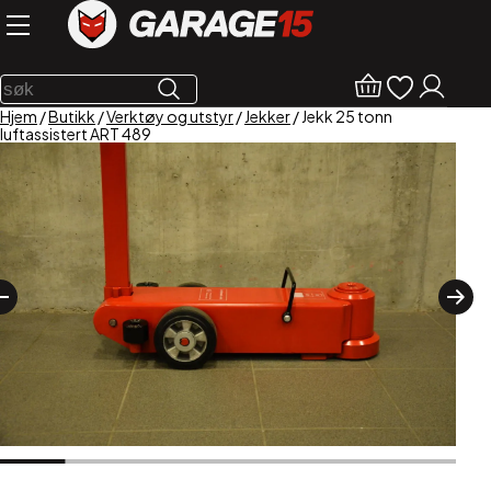
Hjem
/
Butikk
/
Verktøy og utstyr
/
Jekker
/ Jekk 25 tonn
luftassistert ART 489