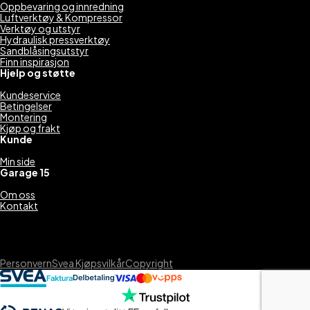
Oppbevaring og innredning
Luftverktøy & Kompressor
Verktøy og utstyr
Hydraulisk pressverktøy
Sandblåsingsutstyr
Finn inspirasjon
Hjelp og støtte
Kundeservice
Betingelser
Montering
Kjøp og frakt
Kunde
Min side
Garage 15
Om oss
Kontakt
Personvern
Svea Kjøpsvilkår
Copyright