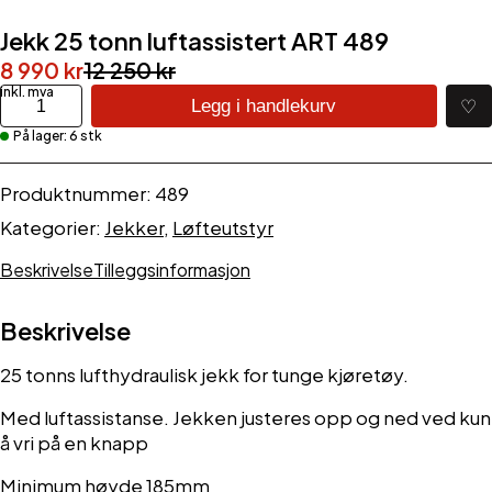
Jekk 25 tonn luftassistert ART 489
Opprinnelig
Nåværende
8 990
kr
12 250
kr
pris
pris
Jekk
♡
Legg i handlekurv
25
var:
er:
På lager: 6 stk
tonn
12
8
luftassistert
250 kr.
990 kr.
ART
Produktnummer:
489
489
Kategorier:
Jekker
,
Løfteutstyr
antall
Beskrivelse
Tilleggsinformasjon
Beskrivelse
25 tonns lufthydraulisk jekk for tunge kjøretøy.
Med luftassistanse. Jekken justeres opp og ned ved kun
å vri på en knapp
Minimum høyde 185mm