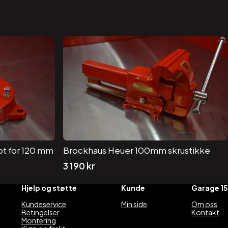
ot for 120 mm
Brockhaus Heuer 100mm skrustikke
3 190
kr
Hjelp og støtte
Kunde
Garage 15
Kundeservice
Min side
Om oss
Betingelser
Kontakt
Montering