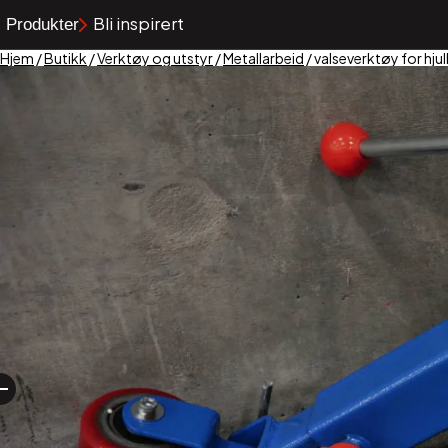
Bli inspirert
Produkter
Hjem
/
Butikk
/
Verktøy og utstyr
/
Metallarbeid
/ valseverktøy for hju