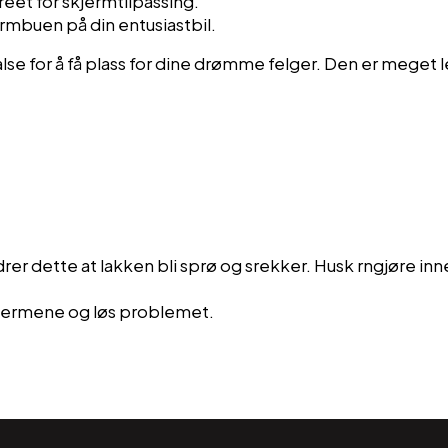
eet for skjermtilpassing.
rmbuen på din entusiastbil.
lse for å få plass for dine drømme felger. Den er meget l
er dette at lakken bli sprø og srekker. Husk rngjøre in
kjermene og løs problemet.