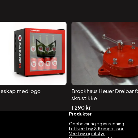
leskap med logo
Brockhaus Heuer Dreibar f
skrustikke
1 290
kr
Produkter
Oppbevaring og innredning
Luftverktøy & Kompressor
Verktøy og utstyr