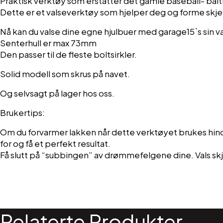
Praktisk verktøy som erstatter det gamle baseball- baltr
Dette er et valseverktøy som hjelper deg og forme skje
Nå kan du valse dine egne hjulbuer med garage15`s sin va
Senterhull er max 73mm
Den passer til de fleste boltsirkler.
Solid modell som skrus på navet.
Og selvsagt på lager hos oss.
Brukertips:
Om du forvarmer lakken når dette verktøyet brukes hindr
for og få et perfekt resultat.
Få slutt på “subbingen” av drømmefelgene dine. Vals s
Relaterte Produkter