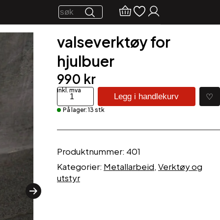
valseverktøy for
hjulbuer
990
kr
valseverktøy
♡
Legg i handlekurv
for
På lager: 13 stk
hjulbuer
antall
Produktnummer:
401
Kategorier:
Metallarbeid
,
Verktøy og
utstyr