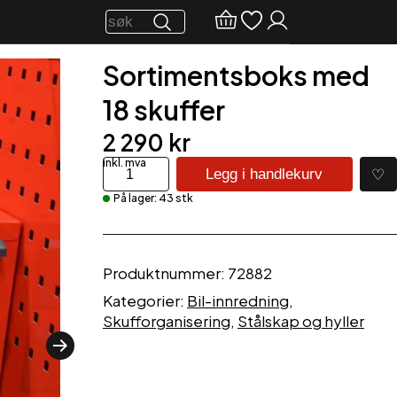
Sortimentsboks med
18 skuffer
2 290
kr
Sortimentsboks
♡
Legg i handlekurv
med
På lager: 43 stk
18
skuffer
antall
Produktnummer:
72882
Kategorier:
Bil-innredning
,
Skufforganisering
,
Stålskap og hyller