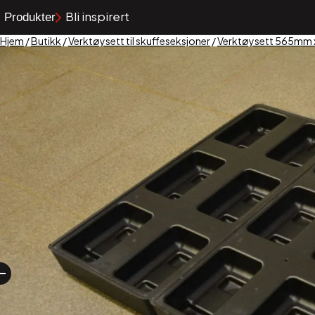
Bli inspirert
Produkter
Hjem
/
Butikk
/
Verktøysett til skuffeseksjoner
/
Verktøysett 565mm