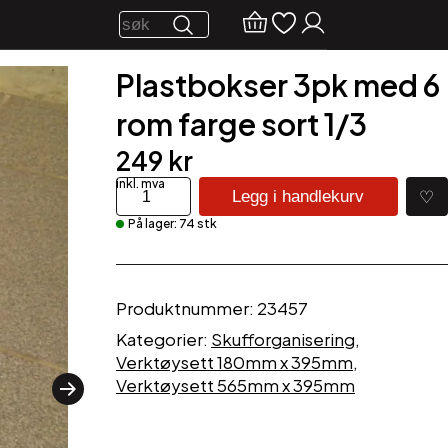
Plastbokser 3pk med 6
rom farge sort 1/3
249
kr
Plastbokser
♡
Legg i handlekurv
3pk
På lager: 74 stk
med
6
rom
farge
Produktnummer:
23457
sort
1/3
Kategorier:
Skufforganisering
,
antall
Verktøysett 180mm x 395mm
,
Verktøysett 565mm x 395mm