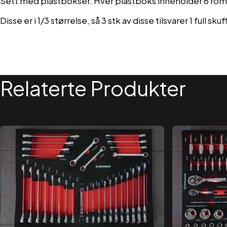
Sett med plastbokser. Hver plastboks inneholder 6 rom
Disse er i 1/3 størrelse, så 3 stk av disse tilsvarer 1 full sku
Relaterte Produkter