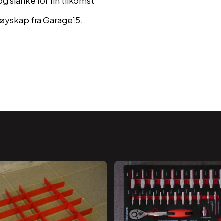
 slanke for fin tilkomst
tøyskap fra Garage15.