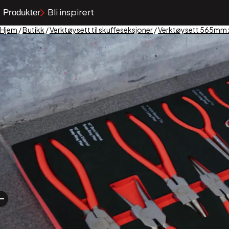
Bli inspirert
Produkter
Hjem
/
Butikk
/
Verktøysett til skuffeseksjoner
/
Verktøysett 565mm