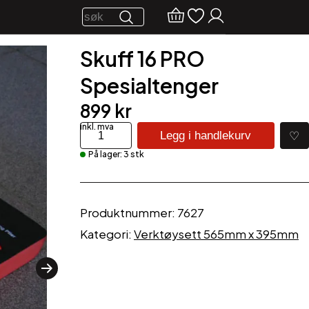
Skuff 16 PRO
Spesialtenger
899
kr
Skuff
♡
Legg i handlekurv
16
På lager: 3 stk
PRO
Spesialtenger
antall
Produktnummer:
7627
Kategori:
Verktøysett 565mm x 395mm