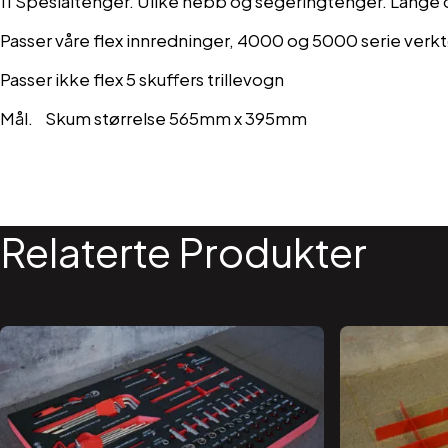
11 Spesialtenger. Ulike nebb og segeringtenger. Lange og
Passer våre flex innredninger, 4000 og 5000 serie verk
Passer ikke flex 5 skuffers trillevogn
Mål. Skum størrelse 565mm x 395mm
Relaterte Produkter