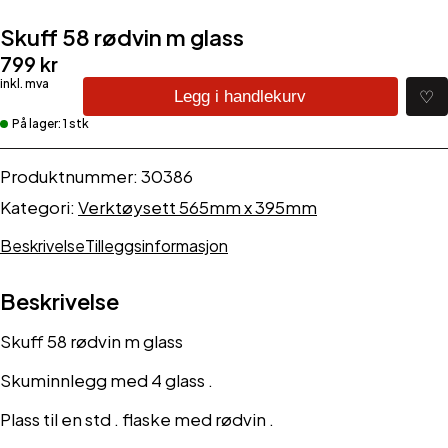
Skuff 58 rødvin m glass
799
kr
Skuff
♡
Legg i handlekurv
58
På lager: 1 stk
rødvin
m
glass
Produktnummer:
30386
antall
Kategori:
Verktøysett 565mm x 395mm
Beskrivelse
Tilleggsinformasjon
Beskrivelse
Skuff 58 rødvin m glass
Skuminnlegg med 4 glass .
Plass til en std . flaske med rødvin .