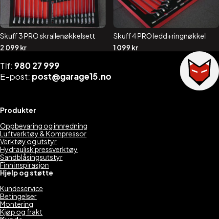
Skuff 3 PRO skrallenøkkelsett
Skuff 4 PRO ledd+ringnøkkel
2 099
kr
1 099
kr
Tlf:
980 27 999
E-post:
post@garage15.no
Produkter
Oppbevaring og innredning
Luftverktøy & Kompressor
Verktøy og utstyr
Hydraulisk pressverktøy
Sandblåsingsutstyr
Finn inspirasjon
Hjelp og støtte
Kundeservice
Betingelser
Montering
Kjøp og frakt