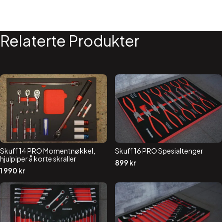
Relaterte Produkter
Skuff 14 PRO Momentnøkkel,
Skuff 16 PRO Spesialtenger
hjulpiper å korte skraller
899
kr
1 990
kr