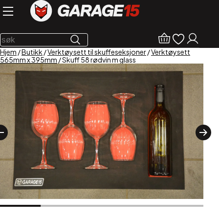
Hjem
/
Butikk
/
Verktøysett til skuffeseksjoner
/
Verktøysett
565mm x 395mm
/ Skuff 58 rødvin m glass