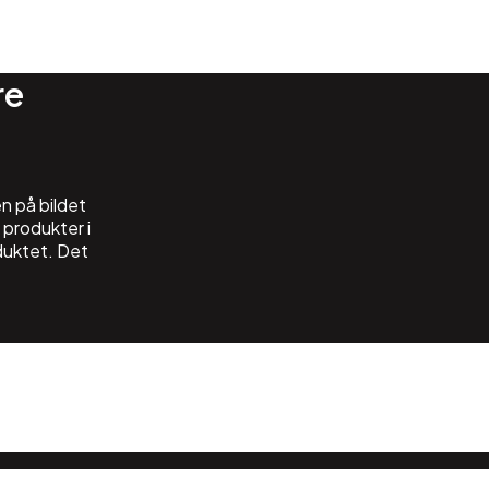
re
en på bildet
 produkter i
duktet. Det