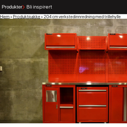
Bli inspirert
Produkter
Hjem
>
Produktpakke
>
204 cm verkstedinnredning med trillehylle