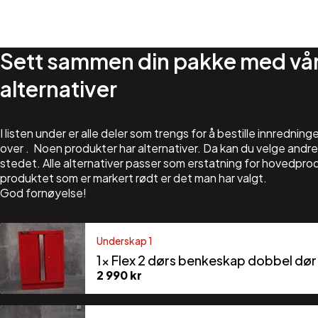
Sett sammen din pakke med vå
alternativer
I listen under er alle deler som trengs for å bestille innredning
over . Noen produkter har alternativer. Da kan du velge andre
stedet. Alle alternativer passer som erstatning for hovedpro
produktet som er markert rødt er det man har valgt.
God fornøyelse!
Underskap 1
1×
Flex 2 dørs benkeskap dobbel dør
2 990
kr