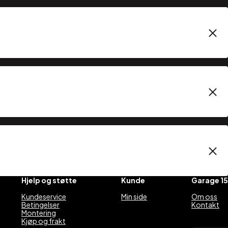
Hjelp og støtte
Kunde
Garage 15
Kundeservice
Min side
Om oss
Betingelser
Kontakt
Montering
Kjøp og frakt