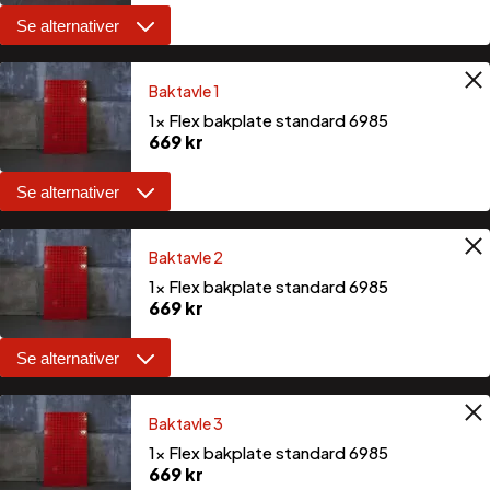
Se alternativer
Overskap 5
Baktavle 1
1×
Flex toppskap / overskap med 2
1×
Flex bakplate standard 6985
dører
669
kr
1 790
kr
Se alternativer
Baktavle 1
Baktavle 2
1×
Flex bakplate med strømuttak for
1×
Flex bakplate standard 6985
230v og 2 stk USB
669
kr
1 099
kr
Se alternativer
Baktavle 2
Baktavle 3
1×
Flex bakplate med strømuttak for
1×
Flex bakplate standard 6985
230v og 2 stk USB
669
kr
1 099
kr