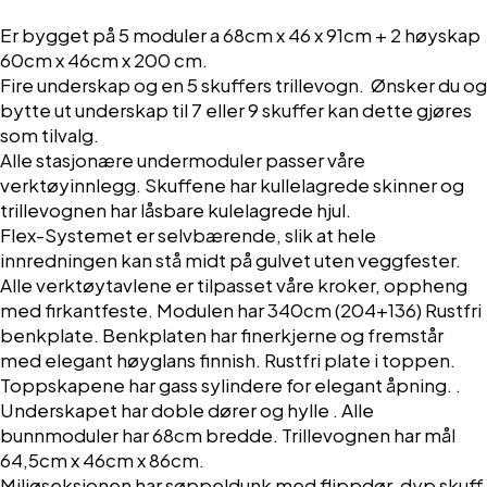
Er bygget på 5 moduler a 68cm x 46 x 91cm + 2 høyskap
60cm x 46cm x 200 cm.
Fire underskap og en 5 skuffers trillevogn. Ønsker du og
bytte ut underskap til 7 eller 9 skuffer kan dette gjøres
som tilvalg.
Alle stasjonære undermoduler passer våre
verktøyinnlegg. Skuffene har kullelagrede skinner og
trillevognen har låsbare kulelagrede hjul.
Flex-Systemet er selvbærende, slik at hele
innredningen kan stå midt på gulvet uten veggfester.
Alle verktøytavlene er tilpasset våre kroker, oppheng
med firkantfeste. Modulen har 340cm (204+136) Rustfri
benkplate. Benkplaten har finerkjerne og fremstår
med elegant høyglans finnish. Rustfri plate i toppen.
Toppskapene har gass sylindere for elegant åpning. .
Underskapet har doble dører og hylle . Alle
bunnmoduler har 68cm bredde. Trillevognen har mål
64,5cm x 46cm x 86cm.
Miljøseksjonen har søppeldunk med flippdør, dyp skuff