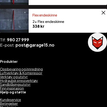
1 099
kr
Flex endeskinne
2×
Flex endeskinne
338
kr
Tlf:
980 27 999
E-post:
post@garage15.no
Produkter
Oppbevaring og innredning
Luftverktøy & Kompressor
Verktøy og utstyr
Hydraulisk pressverktøy
Sandblåsingsutstyr
Finn inspirasjon
Hjelp og støtte
Kundeservice
Betingelser