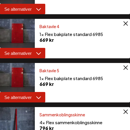
Se alternativer
Baktavle 3
Baktavle 4
1×
Flex bakplate med strømuttak for
1×
Flex bakplate standard 6985
230v og 2 stk USB
669
kr
1 099
kr
Se alternativer
Baktavle 4
Baktavle 5
1×
Flex bakplate med strømuttak for
1×
Flex bakplate standard 6985
230v og 2 stk USB
669
kr
1 099
kr
Se alternativer
Baktavle 5
Sammenkoblingsskinne
1×
Flex bakplate med strømuttak for
4×
Flex sammenkoblingsskinne
230v og 2 stk USB
796
kr