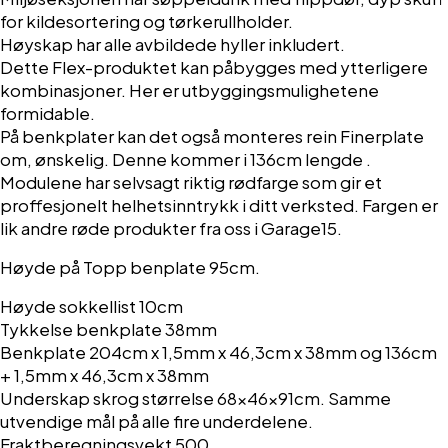
for kildesortering og tørkerullholder.
Høyskap har alle avbildede hyller inkludert.
Dette Flex-produktet kan påbygges med ytterligere
kombinasjoner. Her er utbyggingsmulighetene
formidable.
På benkplater kan det også monteres rein Finerplate
om, ønskelig. Denne kommer i 136cm lengde .
Modulene har selvsagt riktig rødfarge som gir et
proffesjonelt helhetsinntrykk i ditt verksted. Fargen er
lik andre røde produkter fra oss i Garage15.
Høyde på Topp benplate 95cm.
Høyde sokkellist 10cm
Tykkelse benkplate 38mm
Benkplate 204cm x 1,5mm x 46,3cm x 38mm og 136cm
+ 1,5mm x 46,3cm x 38mm
Underskap skrog størrelse 68x46x91cm. Samme
utvendige mål på alle fire underdelene.
Fraktberegningsvekt 500