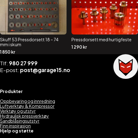
Skuff 53 Pressdorsett 18 – 74
Pressdorsett med hurtigfeste
mm i skum
1 290
kr
1 850
kr
Tlf:
980 27 999
E-post:
post@garage15.no
Produkter
Oppbevaring og innredning
Luftverktøy & Kompressor
Verktøy og utstyr
Hydraulisk pressverktøy
Sandblåsingsutstyr
Finn inspirasjon
Hjelp og støtte