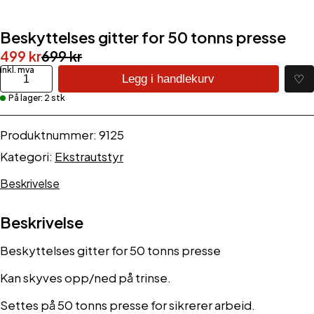
Beskyttelses gitter for 50 tonns presse
Opprinnelig
Nåværende
499
kr
699
kr
pris
pris
Beskyttelses
♡
Legg i handlekurv
gitter
var:
er:
På lager: 2 stk
for
699 kr.
499 kr.
50
tonns
Produktnummer:
9125
presse
Kategori:
Ekstrautstyr
antall
Beskrivelse
Beskrivelse
Beskyttelses gitter for 50 tonns presse
Kan skyves opp/ned på trinse.
Settes på 50 tonns presse for sikrerer arbeid.