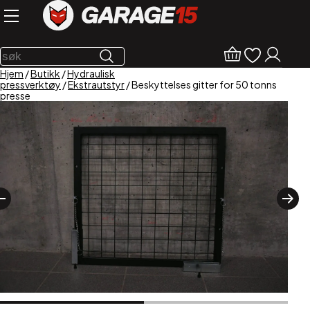
Hjem
/
Butikk
/
Hydraulisk
pressverktøy
/
Ekstrautstyr
/ Beskyttelses gitter for 50 tonns
presse