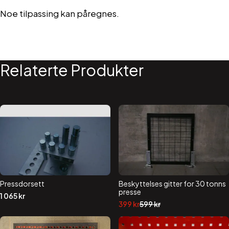
Noe tilpassing kan påregnes.
Relaterte Produkter
Pressdorsett
Beskyttelses gitter for 30 tonns
presse
1 065
kr
Opprinnelig
Nåværende
399
kr
599
kr
pris
pris
var:
er:
599 kr.
399 kr.