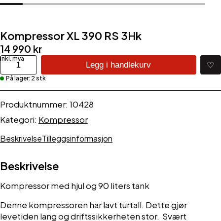
Kompressor XL 390 RS 3Hk
14 990
kr
Kompressor
♡
Legg i handlekurv
XL
På lager: 2 stk
390
RS
3Hk
Produktnummer:
10428
antall
Kategori:
Kompressor
Beskrivelse
Tilleggsinformasjon
Beskrivelse
Kompressor med hjul og 90 liters tank
Denne kompressoren har lavt turtall. Dette gjør
levetiden lang og driftssikkerheten stor. Svært