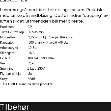
Leveres også med direktekobling i tanken. Praktisk
med tanke på sandblåsing. Dette hindrer “struping” av
luften slik at luftmengden blir mer direkte.
Produsent CP
Turtall v/ fritt løp 1050o/min
Motoreffekt 2,2kw (3 hk) Går på 16A kurs.
Kapasitet 300 l/min Fritt avgitt v/6 Bar
Arbeidstrykk 10 Bar
Sikringsstr: 16 A
LxDxH 1000x410x900mm
Vekt 71kg
Spenning 1-fas / 230V
Flyttbar på hjul Ja
Støy: 85dB
1 års Proff Garanti på dette produktet
Tilbehør