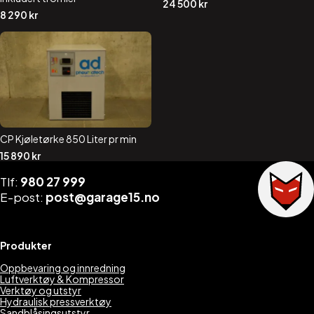
24 500
kr
8 290
kr
CP Kjøletørke 850 Liter pr min
15 890
kr
Tlf:
980 27 999
E-post:
post@garage15.no
Produkter
Oppbevaring og innredning
Luftverktøy & Kompressor
Verktøy og utstyr
Hydraulisk pressverktøy
Sandblåsingsutstyr