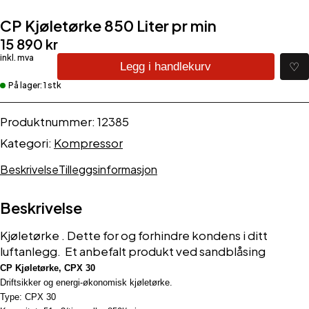
CP Kjøletørke 850 Liter pr min
15 890
kr
CP
♡
Legg i handlekurv
Kjøletørke
På lager: 1 stk
850
Liter
pr
Produktnummer:
12385
min
Kategori:
Kompressor
antall
Beskrivelse
Tilleggsinformasjon
Beskrivelse
Kjøletørke . Dette for og forhindre kondens i ditt
luftanlegg. Et anbefalt produkt ved sandblåsing
CP Kjøletørke, CPX 30
Driftsikker og energi-økonomisk kjøletørke.
Type: CPX 30