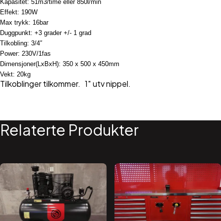
Kapasitet: 51m3/time eller 850l/min
Effekt: 190W
Max trykk: 16bar
Duggpunkt: +3 grader +/- 1 grad
Tilkobling: 3/4″
Power: 230V/1fas
Dimensjoner(LxBxH): 350 x 500 x 450mm
Vekt: 20kg
Tilkoblinger tilkommer. 1″ utv nippel.
Relaterte Produkter