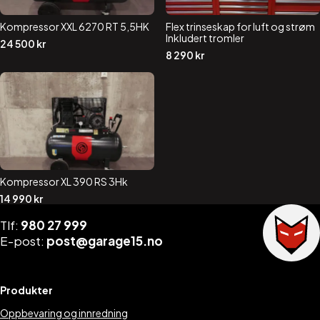
Kompressor XXL 6270 RT 5,5HK
Flex trinseskap for luft og strøm
Inkludert tromler
24 500
kr
8 290
kr
Kompressor XL 390 RS 3Hk
14 990
kr
Tlf:
980 27 999
E-post:
post@garage15.no
Produkter
Oppbevaring og innredning