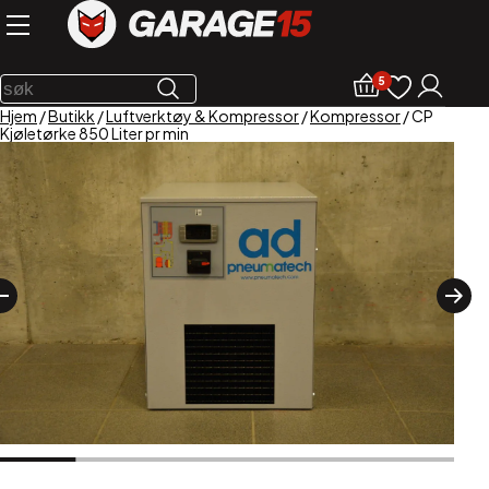
5
Hjem
/
Butikk
/
Luftverktøy & Kompressor
/
Kompressor
/ CP
Kjøletørke 850 Liter pr min