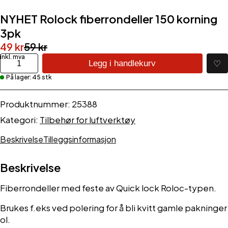
NYHET Rolock fiberrondeller 150 korning
3pk
Opprinnelig
Nåværende
49
kr
59
kr
pris
pris
NYHET
♡
Legg i handlekurv
Rolock
var:
er:
På lager: 45 stk
fiberrondeller
59 kr.
49 kr.
150
korning
Produktnummer:
25388
3pk
Kategori:
Tilbehør for luftverktøy
antall
Beskrivelse
Tilleggsinformasjon
Beskrivelse
Fiberrondeller med feste av Quick lock Roloc-typen.
Brukes f.eks ved polering for å bli kvitt gamle pakninger
ol.