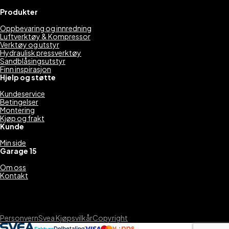
Produkter
Oppbevaring og innredning
Luftverktøy & Kompressor
Verktøy og utstyr
Hydraulisk pressverktøy
Sandblåsingsutstyr
Finn inspirasjon
Hjelp og støtte
Kundeservice
Betingelser
Montering
Kjøp og frakt
Kunde
Min side
Garage 15
Om oss
Kontakt
Personvern
Svea Kjøpsvilkår
Copyright