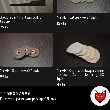
Sagblader til luftsag 3pk 24
NYHET Kutteskive 2″ 3pk
tagger
129
kr
79
kr
NYHET Slipeskive 2″ 3pk
NYHET Sliperodellpapir 75mm
for borrelåsfeste korning 180
99
kr
5pk
49
kr
Tlf:
980 27 999
E-post:
post@garage15.no