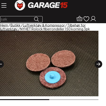
Hjem
/
Butikk
/
Luftverktøy & Kompressor
/
Tilbehør for
luftverktøy
/ NYHET Rolock fiberrondeller 150 korning 3pk