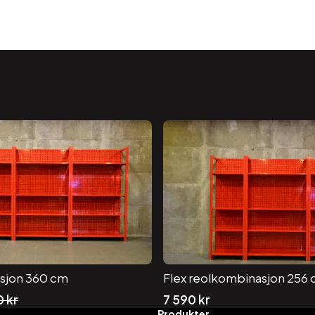
sjon 360 cm
Flex reolkombinasjon 256
0
kr
7 590
kr
Produkter