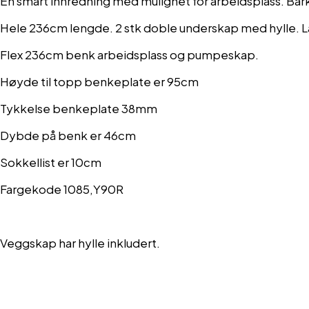
En smart innredning med mulighet for arbeidsplass. Bar
Hele 236cm lengde. 2 stk doble underskap med hylle. L
Flex 236cm benk arbeidsplass og pumpeskap.
Høyde til topp benkeplate er 95cm
Tykkelse benkeplate 38mm
Dybde på benk er 46cm
Sokkellist er 10cm
Fargekode 1085,Y90R
Veggskap har hylle inkludert.