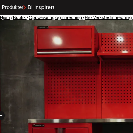
Bli inspirert
Produkter
Hjem
/
Butikk
/
Oppbevaring og innredning
/
Flex Verksted innredning