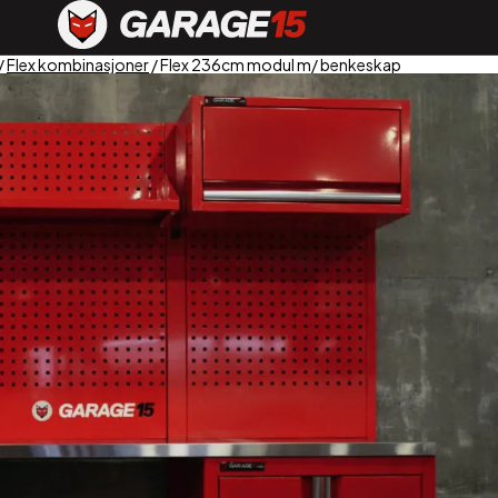
/
Flex kombinasjoner
/ Flex 236cm modul m/ benkeskap