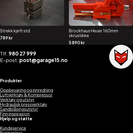
Strekk kjeft std
Brockhaus Heuer 160mm
skrustikke
789
kr
5 890
kr
Tlf:
980 27 999
E-post:
post@garage15.no
Produkter
Oppbevaring og innredning
Luftverktøy & Kompressor
Verktøy og utstyr
Hydraulisk pressverktøy
Sandblåsingsutstyr
Finn inspirasjon
Hjelp og støtte
Kundeservice
Betingelser