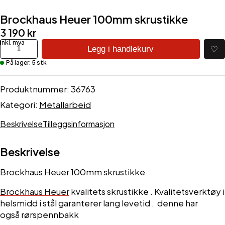
Brockhaus Heuer 100mm skrustikke
3 190
kr
Brockhaus
♡
Legg i handlekurv
Heuer
På lager: 5 stk
100mm
skrustikke
antall
Produktnummer:
36763
Kategori:
Metallarbeid
Beskrivelse
Tilleggsinformasjon
Beskrivelse
Brockhaus Heuer 100mm skrustikke
Brockhaus Heuer
kvalitets skrustikke . Kvalitetsverktøy i
helsmidd i stål garanterer lang levetid . denne har
også rørspennbakk