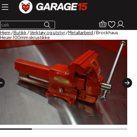
Hjem
/
Butikk
/
Verktøy og utstyr
/
Metallarbeid
/ Brockhaus
Heuer 100mm skrustikke