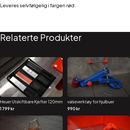
Leveres selvfølgelig i fargen rød .
Relaterte Produkter
Heuer Utskiftbare Kjefter 120mm
valseverktøy for hjulbuer
1 799
kr
990
kr