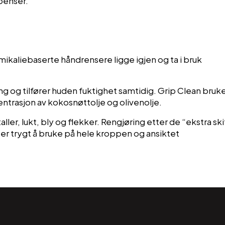
penser.
jemikaliebaserte håndrensere ligge igjen og ta i bruk
ing og tilfører huden fuktighet samtidig. Grip Clean bruk
trasjon av kokosnøttolje og olivenolje.
taller, lukt, bly og flekker. Rengjøring etter de “ekstra sk
er trygt å bruke på hele kroppen og ansiktet