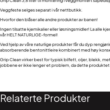
Grip Clean 3,8 liter til montering i veggmontert såpedis
Veggfeste selges separat i vår nettbutikk.
Hvorfor den blåser alle andre produkter av banen!
Ingen tilsatte kjemikalier eller løsningsmidler! La alle k
vår
HELT NATURLIGE-formel
!
Ved hjelp av våre naturlige produkter får du dyp rengjør
absorberende bentonittleire kombinert med høy konsen
Grip Clean virker best for typisk bilfett, oljer, blekk, me
jobbene er ikke lenger et problem, da dette produktet 
Relaterte Produkter