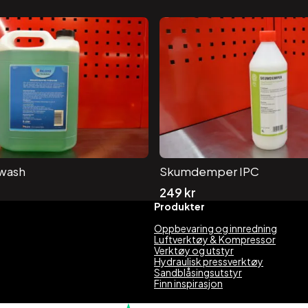
awash
Skumdemper IPC
249
kr
Produkter
Oppbevaring og innredning
Luftverktøy & Kompressor
Verktøy og utstyr
Hydraulisk pressverktøy
Sandblåsingsutstyr
Finn inspirasjon