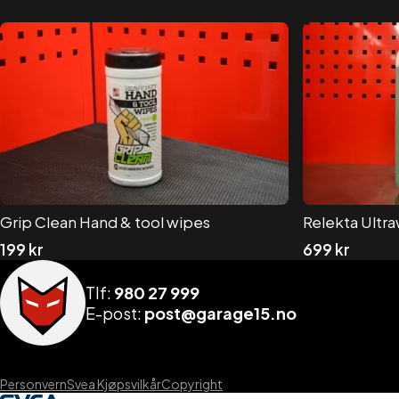
Grip Clean Hand & tool wipes
Relekta Ultr
199
kr
699
kr
Tlf:
980 27 999
E-post:
post@garage15.no
Personvern
Svea Kjøpsvilkår
Copyright