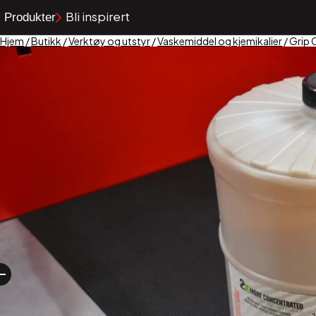
Bli inspirert
Produkter
Hjem
/
Butikk
/
Verktøy og utstyr
/
Vaskemiddel og kjemikalier
/ Grip C