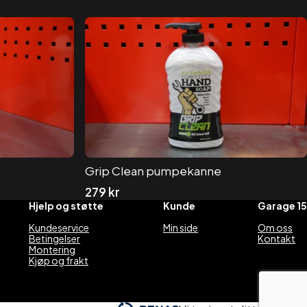
Grip Clean pumpekanne
279
kr
Hjelp og støtte
Kunde
Garage 15
Kundeservice
Min side
Om oss
Betingelser
Kontakt
Montering
Kjøp og frakt