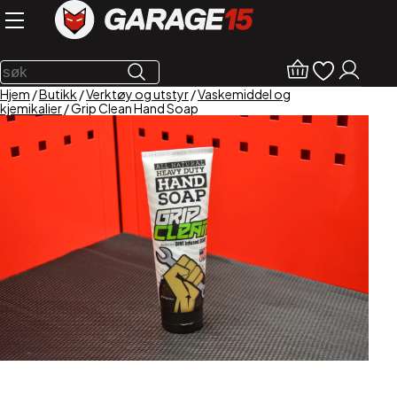
Hjem
/
Butikk
/
Verktøy og utstyr
/
Vaskemiddel og
kjemikalier
/ Grip Clean Hand Soap