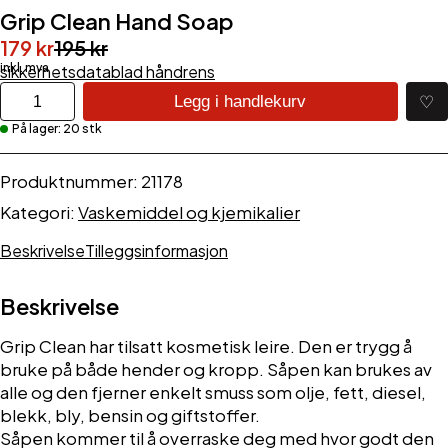
Grip Clean Hand Soap
Opprinnelig
Nåværende
179
kr
195
kr
pris
pris
sikkerhetsdatablad håndrens
Grip
var:
er:
♡
Legg i handlekurv
Clean
195 kr.
179 kr.
På lager: 20 stk
Hand
Soap
antall
Produktnummer:
21178
Kategori:
Vaskemiddel og kjemikalier
Beskrivelse
Tilleggsinformasjon
Beskrivelse
Grip Clean har tilsatt kosmetisk leire. Den er trygg å
bruke på både hender og kropp. Såpen kan brukes av
alle og den fjerner enkelt smuss som olje, fett, diesel,
blekk, bly, bensin og giftstoffer.
Såpen kommer til å overraske deg med hvor godt den