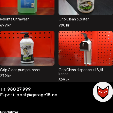
Relekta Ultrawash
Grip Clean 3,8 liter
699
kr
990
kr
Grip Clean pumpekanne
Grip Clean dispenser til 3,8l
kanne
279
kr
599
kr
Tlf:
980 27 999
E-post:
post@garage15.no
Produkter