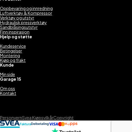
Oppbevaring og innredning
Luftverktøy & Kompressor
Verktøy og utstyr
Hydraulisk pressverktøy
Sandblåsingsutstyr
Finn inspirasjon
Hjelp og støtte
Kundeservice
Betingelser
Montering
Kjøp og frakt
Kunde
Min side
Garage 15
Om oss
Kontakt
Personvern
Svea Kjøpsvilkår
Copyright