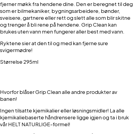
fjerner møkk fra hendene dine. Den er beregnet til deg
som er bilmekaniker, bygningsarbeidere, bønder,
sveisere, gartnere eller rett og slett alle som blir skitne
og trenger å bli rene på hendene. Grip Clean kan
brukes uten vann men fungerer aller best med vann.
Ryktene sier at den til og med kan fjerne sure
svigermødre!
Størrelse 295ml
Hvorfor blåser Grip Clean alle andre produkter av
banen!
Ingen tilsatte kjemikalier eller løsningsmidler! La alle
kjemikaliebaserte håndrensere ligge igjen og ta i bruk
vår
HELT NATURLIGE-formel
!