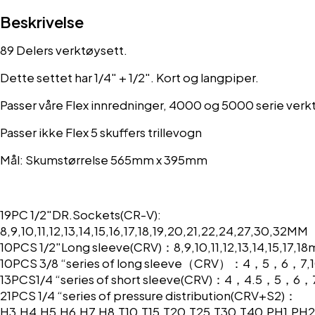
Beskrivelse
89 Delers verktøysett.
Dette settet har 1/4″ + 1/2″. Kort og langpiper.
Passer våre Flex innredninger, 4000 og 5000 serie verk
Passer ikke Flex 5 skuffers trillevogn
Mål: Skumstørrelse 565mm x 395mm
19PC 1/2″DR.Sockets(CR-V):
8,9,10,11,12,13,14,15,16,17,18,19,20,21,22,24,27,30,32MM
10PCS 1/2″Long sleeve(CRV)：8,9,10,11,12,13,14,15,17,1
10PCS 3/8 “series of long sleeve（CRV）：4，5，6，7,10,1
13PCS1/4 “series of short sleeve(CRV)：4，4.5，5，6，7
21PCS 1/4 “series of pressure distribution(CRV+S2)：
H3,H4,H5,H6,H7,H8,T10,T15,T20,T25,T30,T40,PH1,PH2