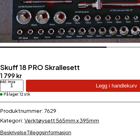
Skuff 18 PRO Skrallesett
1 799
kr
Skuff
Legg i handlekurv
18
På lager: 12 stk
PRO
Skrallesett
antall
Produktnummer:
7629
Kategori:
Verktøysett 565mm x 395mm
Beskrivelse
Tilleggsinformasjon