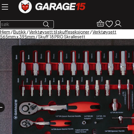
Hjem
/
Butikk
/
Verktøysett til skuffeseksjoner
/
Verktøysett
565mm x 395mm
/ Skuff 18 PRO Skrallesett