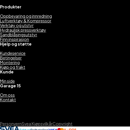
Produkter
Oppbevaring og innredning
Luftverktøy & Kompressor
Verktøy og utstyr
Hydraulisk pressverktøy
Sandblåsingsutstyr
Finn inspirasjon
Hjelp og støtte
Kundeservice
Betingelser
Montering
Kjøp og frakt
Kunde
Min side
Garage 15
Om oss
Kontakt
Personvern
Svea Kjøpsvilkår
Copyright