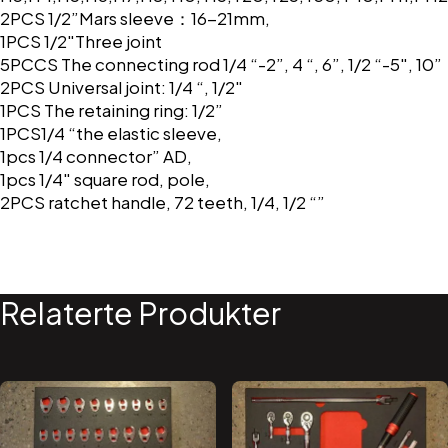
2PCS 1/2”Mars sleeve：16-21mm,
1PCS 1/2″Three joint
5PCCS The connecting rod 1/4 “-2”, 4 “, 6”, 1/2 “-5″, 10”
2PCS Universal joint: 1/4 “, 1/2″
1PCS The retaining ring: 1/2”
1PCS1/4 “the elastic sleeve,
1pcs 1/4 connector” AD,
1pcs 1/4″ square rod, pole,
2PCS ratchet handle, 72 teeth, 1/4, 1/2 “”
Relaterte Produkter