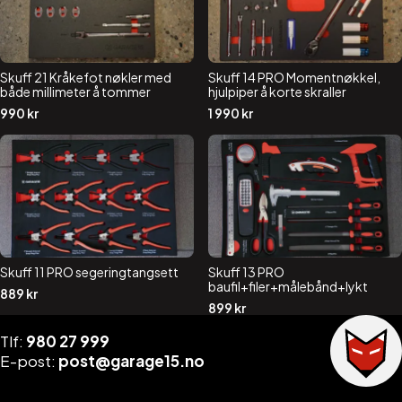
Skuff 21 Kråkefot nøkler med
Skuff 14 PRO Momentnøkkel,
både millimeter å tommer
hjulpiper å korte skraller
990
kr
1 990
kr
Skuff 11 PRO segeringtangsett
Skuff 13 PRO
baufil+filer+målebånd+lykt
889
kr
899
kr
Tlf:
980 27 999
E-post:
post@garage15.no