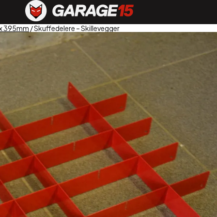
 x 395mm
/ Skuffedelere – Skillevegger