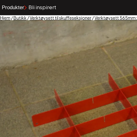
Bli inspirert
Produkter
Hjem
/
Butikk
/
Verktøysett til skuffeseksjoner
/
Verktøysett 565mm