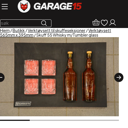
Hjem
/
Butikk
/
Verktøysett til skuffeseksjoner
/
Verktøysett
565mm x 395mm
/ Skuff 55 Whisky m/Tumbler glass