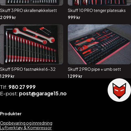
Skuff 3 PRO skrallenøkkelsett
Skuff 10 PRO tenger platesaks
2 099
kr
999
kr
Skuff 5 PRO fastnøkkel 6-32
Skuff 2 PRO pipe + umb sett
1 299
kr
1 299
kr
Tlf:
980 27 999
E-post:
post@garage15.no
Produkter
Oppbevaring og innredning
Luftverktøy & Kompressor