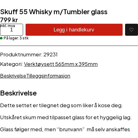
Skuff 55 Whisky m/Tumbler glass
799
kr
Skuff
♡
Legg i handlekurv
55
På lager: 3 stk
Whisky
m/Tumbler
glass
Produktnummer:
29231
antall
Kategori:
Verktøysett 565mm x 395mm
Beskrivelse
Tilleggsinformasjon
Beskrivelse
Dette settet er tilegnet deg som liker å kose deg.
Utskåret skum med tilpasset glass for et hyggelig lag.
Glass følger med, men “brunvann” må selv anskaffes